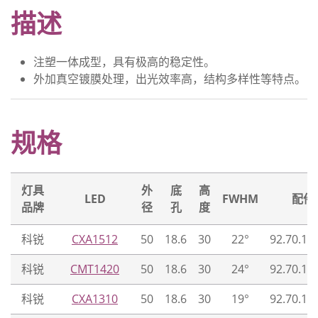
描述
注塑一体成型，具有极高的稳定性。
外加真空镀膜处理，出光效率高，结构多样性等特点。
规格
灯具
外
底
高
LED
FWHM
配件
品牌
径
孔
度
科锐
CXA1512
50
18.6
30
22°
92.70.12
科锐
CMT1420
50
18.6
30
24°
92.70.12
科锐
CXA1310
50
18.6
30
19°
92.70.12