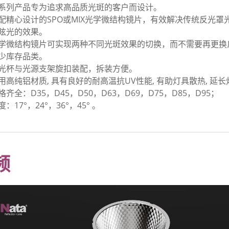
系列产品专为追求高品质光斑的客户而设计。
配精心设计的SPO或MIX光学微结构镜片，有效解决传统反光
眩光的效果。
学微结构镜片可实现两种不同光斑效果的切换，而不需要再更换反
少库存品类。
光杯与光源支架旋扣装配，拆装方便。
用高纯铝材质, 具有良好的耐高温抗UV性能, 有助灯具散热, 延
格齐全：D35，D45，D50，D63，D69，D75，D85，D95；
度：17°，24°，36°，45° 。
频