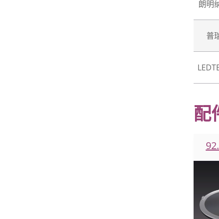
朗明
普
LEDT
配
92