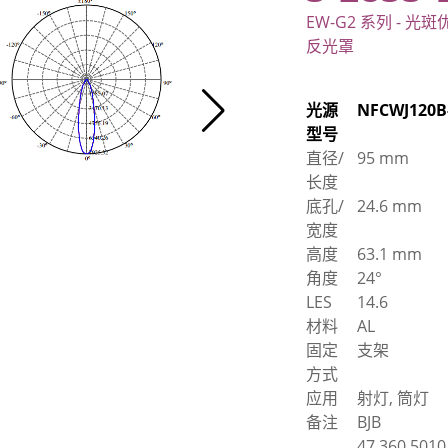
EW-G2 系列 - 光斑
反光罩
光源
NFCWJ120B
型号
直径/
95 mm
长度
底孔/
24.6 mm
宽度
高度
63.1 mm
角度
24°
LES
14.6
材料
AL
固定
支架
方式
应用
射灯, 筒灯
备注
BJB
47.360.5010