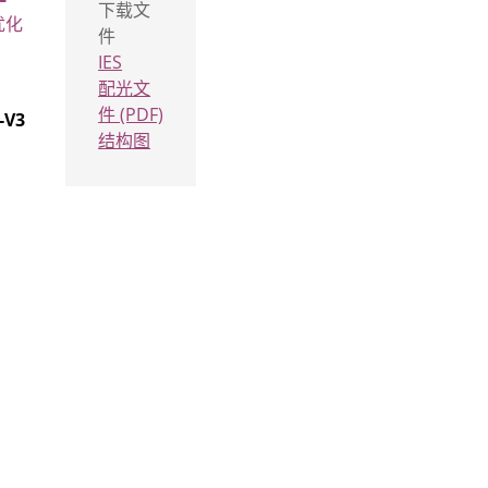
下载文
优化
件
IES
配光文
件 (PDF)
-V3
结构图