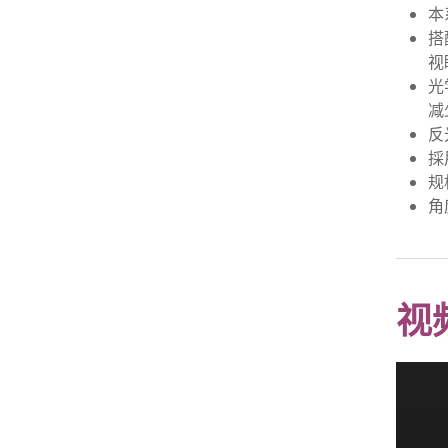
本
搭
视
光
减
反
採
规
角
视