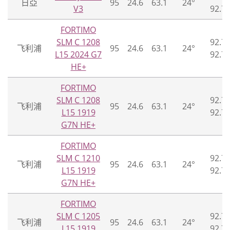
日亞
95
24.6
63.1
24°
V3
92.70
FORTIMO
SLM C 1208
92.70
飞利浦
95
24.6
63.1
24°
L15 2024 G7
92.70
HE+
FORTIMO
SLM C 1208
92.70
飞利浦
95
24.6
63.1
24°
L15 1919
92.70
G7N HE+
FORTIMO
SLM C 1210
92.70
飞利浦
95
24.6
63.1
24°
L15 1919
92.70
G7N HE+
FORTIMO
SLM C 1205
92.70
飞利浦
95
24.6
63.1
24°
L15 1919
92.70