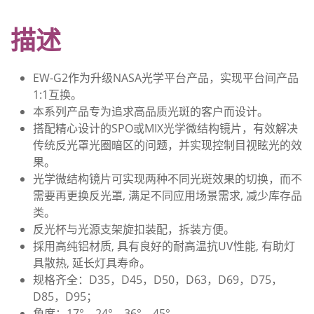
描述
EW-G2作为升级NASA光学平台产品，实现平台间产品
1:1互换。
本系列产品专为追求高品质光斑的客户而设计。
搭配精心设计的SPO或MIX光学微结构镜片，有效解决
传统反光罩光圈暗区的问题，并实现控制目视眩光的效
果。
光学微结构镜片可实现两种不同光斑效果的切换，而不
需要再更换反光罩, 满足不同应用场景需求, 减少库存品
类。
反光杯与光源支架旋扣装配，拆装方便。
採用高纯铝材质, 具有良好的耐高温抗UV性能, 有助灯
具散热, 延长灯具寿命。
规格齐全：D35，D45，D50，D63，D69，D75，
D85，D95；
角度：17°，24°，36°，45° 。