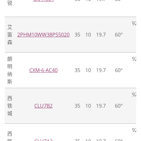
锐
2
2
92.
艾
2
笛
2PHM10WW38P55020
35
10
19.7
60°
2
森
2
朗
92.
明
2
CXM-6-AC40
35
10
19.7
60°
纳
2
斯
2
92.
西
2
铁
CLU7B2
35
10
19.7
60°
2
城
2
92.
西
2