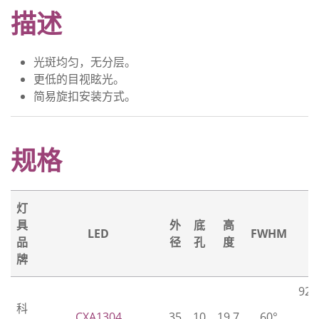
描述
光斑均匀，无分层。
更低的目视眩光。
简易旋扣安装方式。
规格
灯
具
外
底
高
LED
FWHM
品
径
孔
度
牌
92.
科
2
CXA1304
35
10
19.7
60°