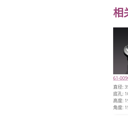
相
61-009
直径:
3
底孔:
1
高度:
1
角度:
1