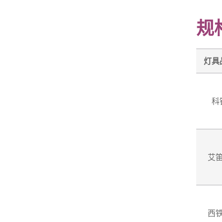
规
灯具
科
艾
西