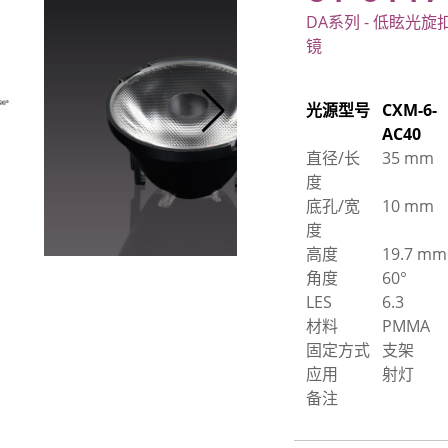
DA系列 - 低眩光旋
镜
光源型号
CXM-6-
AC40
直径/长
35 mm
度
底孔/宽
10 mm
度
高度
19.7 mm
角度
60°
LES
6.3
材料
PMMA
固定方式
支架
应用
射灯
备注