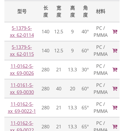
长
宽
高
角
型号
材料
度
度
度
度
5-1379-S-
PC /
140
12.5
9
40°
xx_62-0114
PMMA
5-1379-S-
PC /
140
12.5
9
60°
xx_62-0115
PMMA
11-0162-S-
PC /
280
21
13.3
30°
xx_69-0026
PMMA
11-0161-S-
PC /
280
40
20
60°
xx_69-0030
PMMA
11-0162-S-
PC /
280
21
13.3
65°
xx_69-0022-1
PMMA
11-0162-S-
PC /
280
21
13.3
65°
xx_69-0022
PMMA