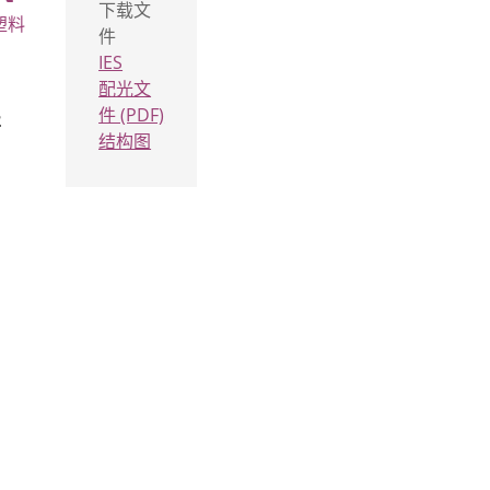
下载文
眩塑料
件
IES
配光文
件 (PDF)
2
结构图