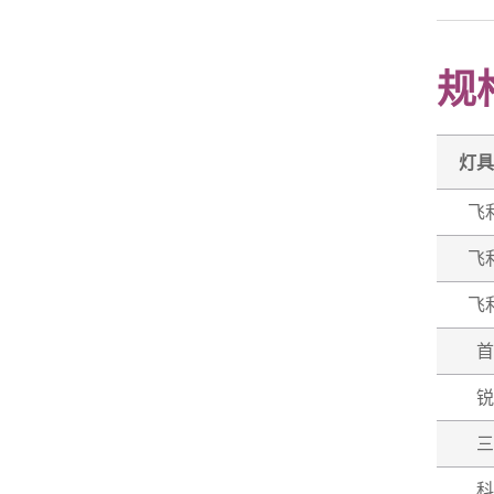
规
灯具
飞
飞
飞
首
锐
三
科