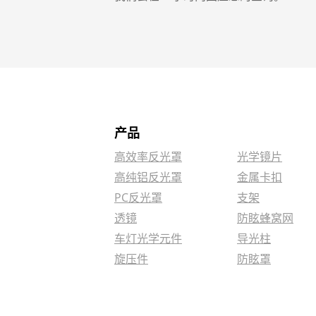
产品
高效率反光罩
光学镜片
高纯铝反光罩
金属卡扣
PC反光罩
支架
透镜
防眩蜂窝网
车灯光学元件
导光柱
旋压件
防眩罩