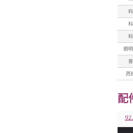
科
科
科
朗明
普
西
配
92