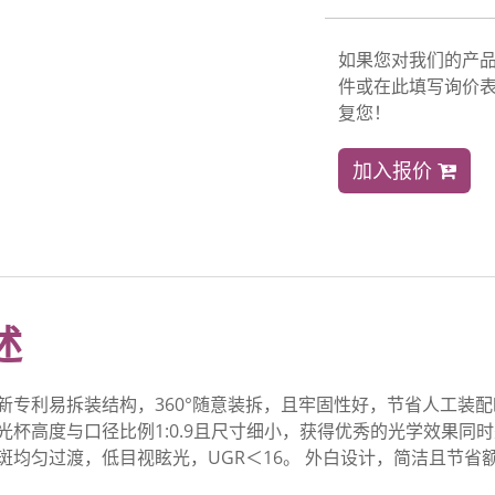
如果您对我们的产
件或在此填写询价表
复您！
加入报价
述
新专利易拆装结构，360°随意装拆，且牢固性好，节省人工装
光杯高度与口径比例1:0.9且尺寸细小，获得优秀的光学效果同
斑均匀过渡，低目视眩光，UGR＜16。 外白设计，简洁且节省