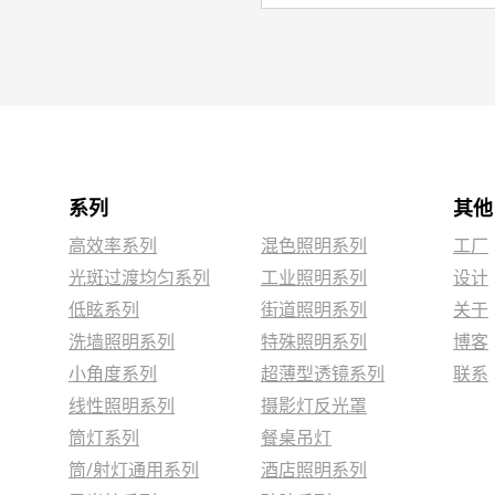
系列
其他
高效率系列
混色照明系列
工厂
光斑过渡均匀系列
工业照明系列
设计
低眩系列
街道照明系列
关于
洗墙照明系列
特殊照明系列
博客
小角度系列
超薄型透镜系列
联系
线性照明系列
摄影灯反光罩
筒灯系列
餐桌吊灯
筒/射灯通用系列
酒店照明系列