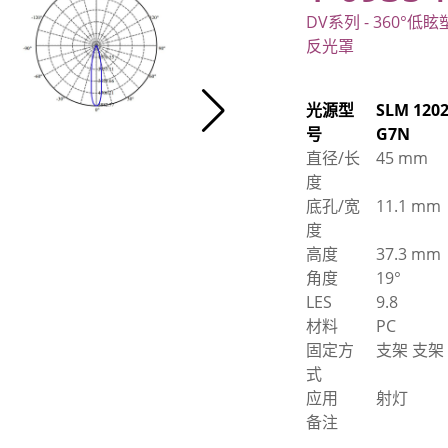
DV系列 - 360°低
反光罩
光源型
SLM 120
号
G7N
直径/长
45 mm
度
底孔/宽
11.1 mm
度
高度
37.3 mm
角度
19°
LES
9.8
材料
PC
固定方
支架 支架
式
应用
射灯
备注