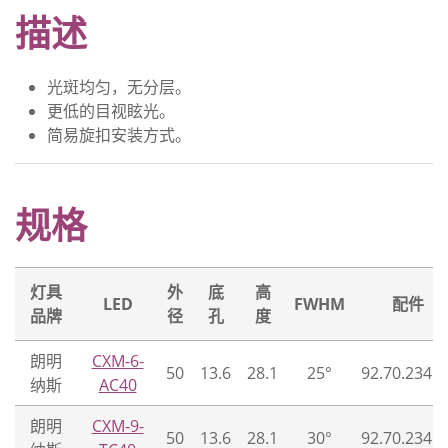
描述
光斑均匀，无分层。
更低的目视眩光。
简易旋扣安装方式。
规格
灯具
外
底
高
LED
FWHM
配件
品牌
径
孔
度
朗明
CXM-6-
50
13.6
28.1
25°
92.70.234.0
纳斯
AC40
朗明
CXM-9-
50
13.6
28.1
30°
92.70.234.0