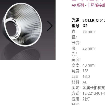
AK系列 - 卡环衔接
光源
SOLERIQ S1
型号
G2
直
75 mm
径/
长度
底
25 mm
孔/
宽度
高度
43 mm
角度
15°
LES
13.0
材料
AL
固定
金属卡扣和
方式
TE 2213401-
应用
射灯
备注