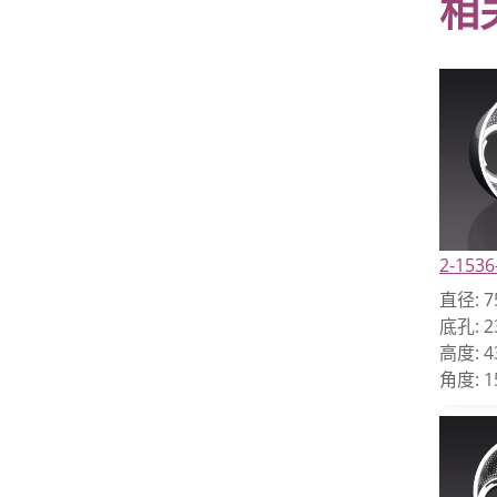
相
2-1536
直径:
7
底孔:
2
高度:
4
角度:
1