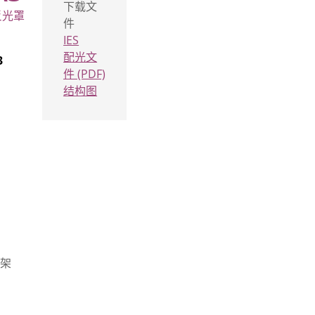
下载文
反光罩
件
IES
配光文
3
件 (PDF)
结构图
支架
1